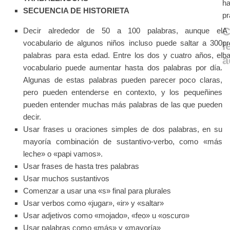
ha
SECUENCIA DE HISTORIETA
pr
C
Decir alrededor de 50 a 100 palabras, aunque el
A
vocabulario de algunos niños incluso puede saltar a 300
p
l
palabras para esta edad. Entre los dos y cuatro años, el
ba
a
vocabulario puede aumentar hasta dos palabras por día.
Algunas de estas palabras pueden parecer poco claras,
pero pueden entenderse en contexto, y los pequeñines
pueden entender muchas más palabras de las que pueden
decir.
Usar frases u oraciones simples de dos palabras, en su
mayoría combinación de sustantivo-verbo, como «más
leche» o «papi vamos».
Usar frases de hasta tres palabras
Usar muchos sustantivos
Comenzar a usar una «s» final para plurales
Usar verbos como «jugar», «ir» y «saltar»
Usar adjetivos como «mojado», «feo» u «oscuro»
Usar palabras como «más» y «mayoría»