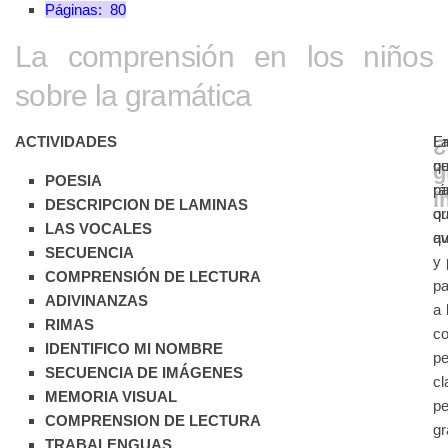
Páginas:
80
La comprensión en los niños
sobre la gramática
ACTIVIDADES
En
La
p
qu
POESIA
rá
p
i
DESCRIPCION DE LAMINAS
q
or
LAS VOCALES
a
qu
SECUENCIA
y 
COMPRENSIÓN DE LECTURA
pa
ADIVINANZAS
a 
RIMAS
co
IDENTIFICO MI NOMBRE
p
SECUENCIA DE IMÁGENES
c
MEMORIA VISUAL
p
COMPRENSION DE LECTURA
g
TRABALENGUAS