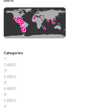
MAPA
Categories
1°
2 AÑOS
2°
3 AÑOS
3°
4 AÑOS
4°
5 AÑOS
5°