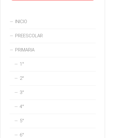
INICIO
PREESCOLAR
PRIMARIA
1°
2°
3°
4°
5°
6°