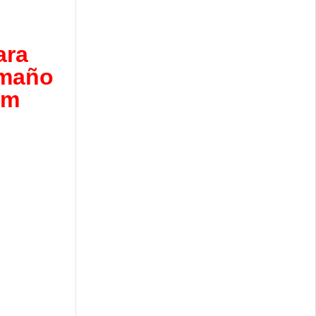
ara
maño
cm