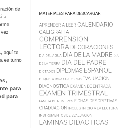
oración de
MATERIALES PARA DESCARGAR
á a
CALENDARIO
norme
APRENDER A LEER
CALIGRAFIA
a vez
COMPRENSION
LECTORA
DECORACIONES
, aquí te
DIA DE LA MADRE
DIA DEL AGUA
DIA
a es turno
DIA DEL PADRE
DE LA TIERRA
ESPAÑOL
DIPLOMAS
DICTADOS
EVALUACION
ETIQUETA PARA CUADERNOS
es,
DIAGNOSTICA
EXAMEN DE ENTRADA
nte para
EXAMEN TRIMESTRAL
ed para
FICHAS DESCRIPTIVAS
FAMILIA DE NUMEROS
GRADUACION
INGLES
INICIO A LA LECTURA
INSTRUMENTOS DE EVALUACION
LAMINAS DIDACTICAS