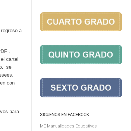
 regreso a
PDF ,
el cartel
o, se
desees,
ien con
ivos para
SIGUENOS EN FACEBOOK
ME Manualidades Educativas