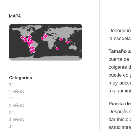
MAPA
Decoración
la escuela
Tamaño a
puerta de 
colgante 
puede colg
Categories
muy adecu
1°
tus sumini
2 AÑOS
2°
Puerta de
3 AÑOS
Después d
3°
dar inicio
4 AÑOS
4°
estudiant