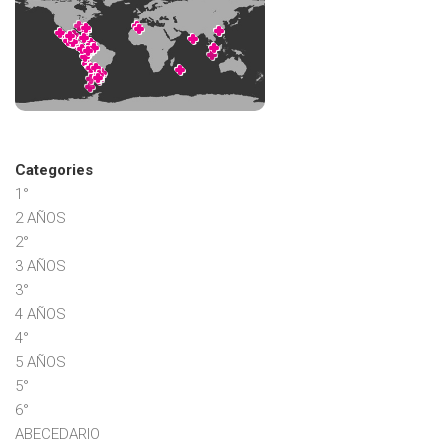
Categories
1°
2 AÑOS
2°
3 AÑOS
3°
4 AÑOS
4°
5 AÑOS
5°
6°
ABECEDARIO