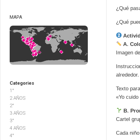
¿Qué pasa
MAPA
¿Qué pued
Activi
A. Colo
Imagen del
Instruccio
alrededor.
Categories
Texto par
1°
«Yo cuido
2 AÑOS
2°
B. Pro
3 AÑOS
Cartel gru
3°
4 AÑOS
Cada niño
4°