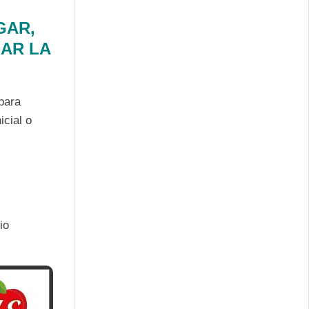
RGAR,
MAR LA
 para
icial o
io