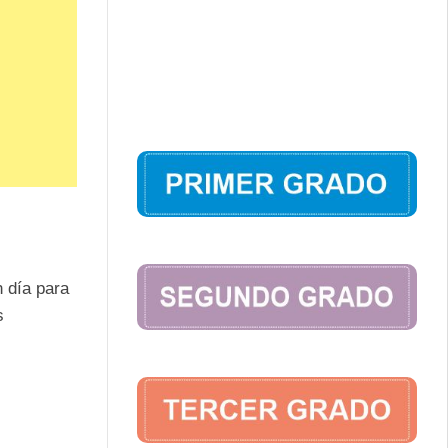
n día para
s