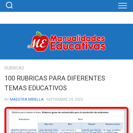
Skip
to
content
RUBRICAS
100 RUBRICAS PARA DIFERENTES
TEMAS EDUCATIVOS
BY
MAESTRA MIRELLA
· SEPTIEMBRE 29, 2023