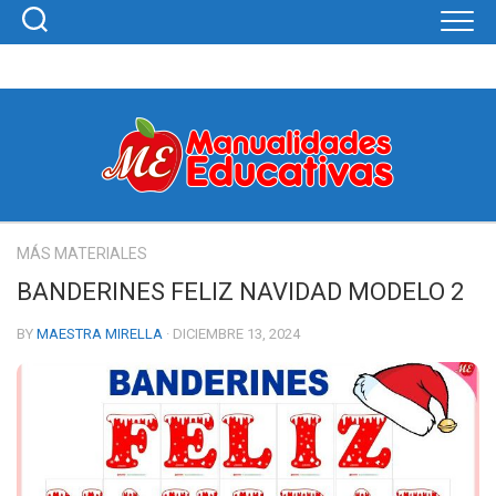
Skip
to
content
MÁS MATERIALES
BANDERINES FELIZ NAVIDAD MODELO 2
BY
MAESTRA MIRELLA
· DICIEMBRE 13, 2024