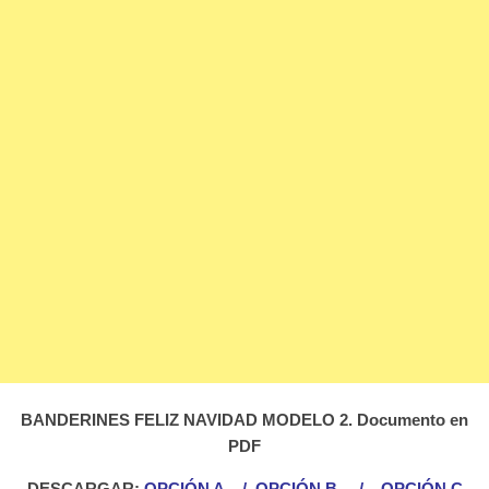
BANDERINES FELIZ NAVIDAD MODELO 2. Documento en
PDF
DESCARGAR:
OPCIÓN A
/
OPCIÓN B
/
OPCIÓN C