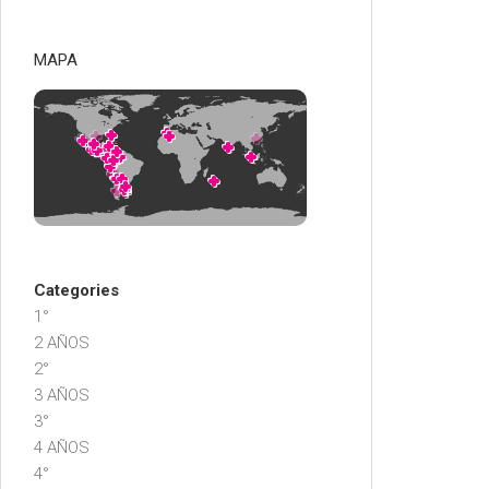
MAPA
Categories
1°
2 AÑOS
2°
3 AÑOS
3°
4 AÑOS
4°