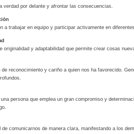
la verdad
por delante y afrontar
las consecuencias.
ción
n a trabajar
en equipo y participar
activamente en
diferente
ad
e originalidad
y adaptabilidad que
permite crear cosas
nuev
n de
reconocimiento y cariño
a quien nos ha
favorecido. Ge
profundos.
e una persona
que emplea un gran
compromiso y
determinac
go.
d de
comunicarnos de manera
clara, manifestando a los
dem