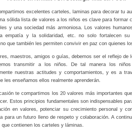
ompartimos excelentes carteles, laminas para decorar tu aul
a sólida lista de valores a los niños es clave para formar
les y una sociedad más armoniosa. Los valores humano
la empatía y la solidaridad, etc. no solo fortalecen su 
sino que también les permiten convivir en paz con quienes lo
es, maestros, amigos o guías, debemos ser el reflejo de l
emos transmitir a los niños. De tal manera los niños
mente nuestras actitudes y comportamientos, y es a tra
ue les enseñamos ellos realmente aprenderán.
casión te compartimos los 20 valores más importantes que
cer. Estos principios fundamentales son indispensables par
ción en valores, potenciar su crecimiento personal y con
a para un futuro lleno de respeto y colaboración. A continu
 que contienen los carteles y láminas.