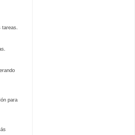
s tareas.
as.
nerando
ión para
ás