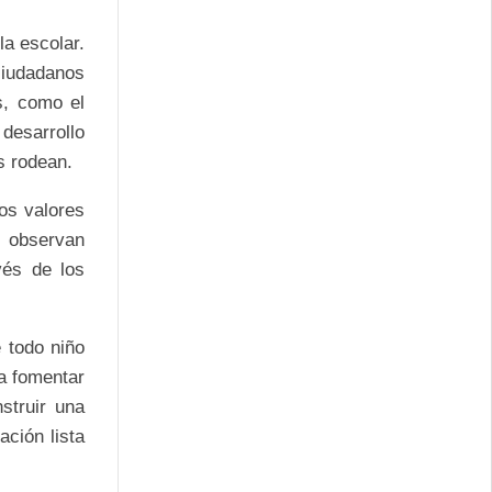
a escolar.
 ciudadanos
s, como el
desarrollo
s rodean.
os valores
 observan
vés de los
 todo niño
a fomentar
struir una
ación lista