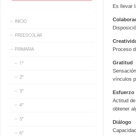
Es llevar 
Colabora
INICIO
Disposició
PREESCOLAR
Creativid
Proceso d
PRIMARIA
Gratitud
1°
Sensació
2°
vínculos 
3°
Esfuerzo
Actitud d
4°
obtener al
5°
Diálogo
Capacida
6°