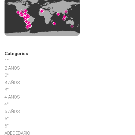
Categories
1°
2 AÑOS
2°
3 AÑOS
3°
4 AÑOS
4°
5 AÑOS
5°
6°
ABECEDARIO